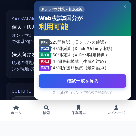
×
新シラバス対策 + 旧版確認
Web模試5回分が
KEY CAPABILITIES
利用可能
個人・法人向けオンラインAI研修
オンデマンドとライブを組み合わせ、基礎から実務活用ま
で体系的に学べます。
225問模試（旧シラバス確認）
第1回
148問模試（Kindle/Udemy連動）
第2回
法人向けオンサイト研修
160問模試（AIGYM限定特典）
第3回
145問最新模試（生成AI対応）
第4回
現場の課題に合わせて設計し、ワークショップやハンズオ
145問深掘り模試（最新論点）
第5回
ンを現地で実施して定着を促進。
模試一覧を見る
CULTURE
Googleアカウントで10秒で登録完了
Act First, Learn Fast
まず試し、学びを高速に回す。
ホーム
検索
保存済み
マイページ
Share the “Wow!”