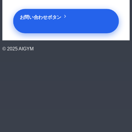
お問い合わせボタン
© 2025 AIGYM