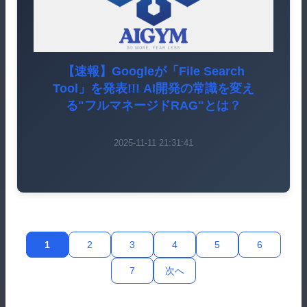
【速報】Googleが「File Search
Tool」を発表!!! AI開発の常識を変え
る"フルマネージドRAG"とは？
2025-11-11 21:31:41
1
2
3
4
5
6
7
次へ