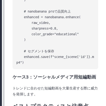
    # nanobanana proで品質向上

    enhanced = nanobanana.enhance(

        raw_video,

        sharpness=0.8,

        color_grade="educational"

    )

    # セグメントを保存

    enhanced.save(f"scene_{scene['id']}.m
ケース3：ソーシャルメディア用短編動画
トレンドに合わせた短編動画を大量生産する際に威力
を発揮します。