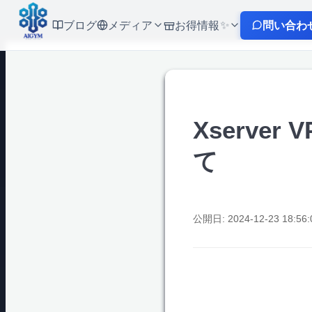
✨
ブログ
メディア
お得情報
問い合わ
X
クーポン配布
Udemy
お知らせ
Xserve
Kindle
て
G検定
公開日: 2024-12-23 18:56: