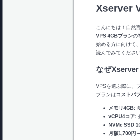
Xserv
こんにちは！自然言
VPS 4GBプラン
の
始める方に向けて
読んでみてくださ
なぜXserve
VPSを選ぶ際に、プ
プランは
コストパ
メモリ4GB:
vCPU4コア:
NVMe SSD 1
月額1,700円～