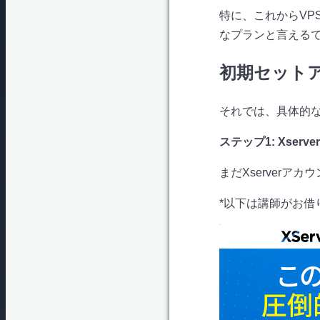
特に、これからVP
なプランと言える
初期セット
それでは、具体的
ステップ1: Xser
まだXserverア
*以下は講師がお借