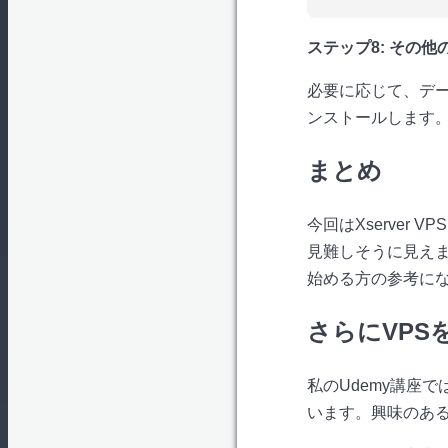
ステップ8: その
必要に応じて、データ
ンストールします
まとめ
今回はXserver
見難しそうに見え
始める方の参考に
さらにVPS
私のUdemy講座
います。興味のあ