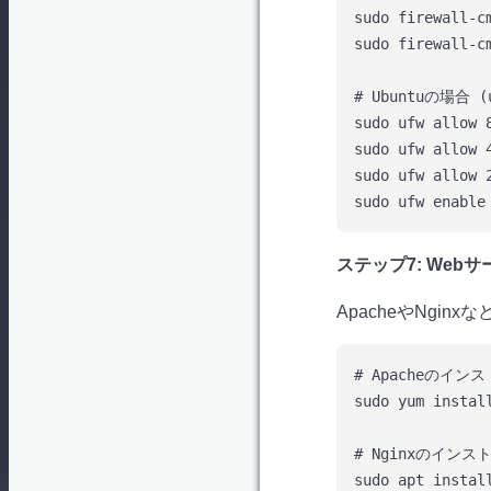
sudo firewall-c
sudo firewall-cm
# Ubuntuの場合 (u
sudo ufw allow 8
sudo ufw allow 4
sudo ufw allow 2
ステップ7: Web
ApacheやNgi
# Apacheのインスト
sudo yum install
# Nginxのインストー