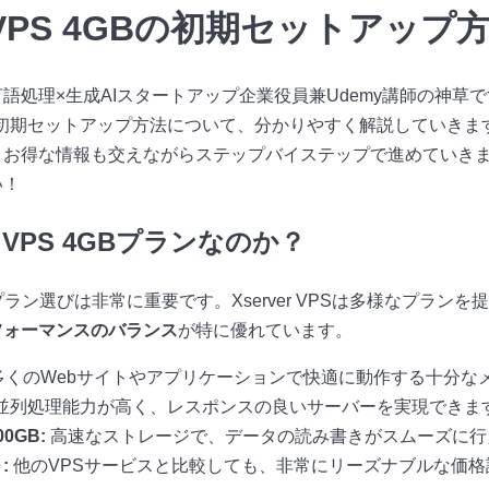
er VPS 4GBの初期セットアッ
語処理×生成AIスタートアップ企業役員兼Udemy講師の神草
初期セットアップ方法について、分かりやすく解説していきます
、お得な情報も交えながらステップバイステップで進めていき
い！
r VPS 4GBプランなのか？
ラン選びは非常に重要です。Xserver VPSは多様なプランを
フォーマンスのバランス
が特に優れています。
多くのWebサイトやアプリケーションで快適に動作する十分な
並列処理能力が高く、レスポンスの良いサーバーを実現できま
00GB:
高速なストレージで、データの読み書きがスムーズに行
:
他のVPSサービスと比較しても、非常にリーズナブルな価格