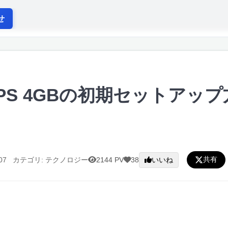
せ
r VPS 4GBの初期セットア
共有
07
カテゴリ: テクノロジー
2144 PV
38
いいね